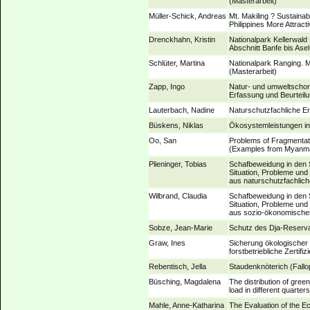
(Masterarbeit)
Müller-Schick, Andreas
Mt. Makiling ? Sustainab
Philippines More Attract
Drenckhahn, Kristin
Nationalpark Kellerwal
Abschnitt Banfe bis Ase
Schlüter, Martina
Nationalpark Ranging. M
(Masterarbeit)
Zapp, Ingo
Natur- und umweltschon
Erfassung und Beurteilu
Lauterbach, Nadine
Naturschutzfachliche E
Büskens, Niklas
Ökosystemleistungen in 
Oo, San
Problems of Fragmentati
(Examples from Myanmar
Plieninger, Tobias
Schafbeweidung in den 
Situation, Probleme un
aus naturschutzfachlich
Wilbrand, Claudia
Schafbeweidung in den 
Situation, Probleme un
aus sozio-ökonomischer
Sobze, Jean-Marie
Schutz des Dja-Reservat
Graw, Ines
Sicherung ökologischer S
forstbetriebliche Zertif
Rebentisch, Jella
Staudenknöterich (Fallo
Büsching, Magdalena
The distribution of green 
load in different quarter
Mahle, Anne-Katharina
The Evaluation of the Ec