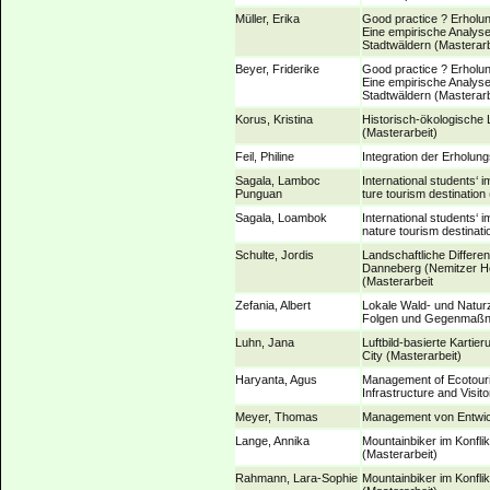
Müller, Erika
Good practice ? Erholu
Eine empirische Analys
Stadtwäldern (Masterarb
Beyer, Friderike
Good practice ? Erholu
Eine empirische Analys
Stadtwäldern (Masterarb
Korus, Kristina
Historisch-ökologische
(Masterarbeit)
Feil, Philine
Integration der Erholun
Sagala, Lamboc
International students‘ 
Punguan
ture tourism destination
Sagala, Loambok
International students‘ 
nature tourism destinati
Schulte, Jordis
Landschaftliche Differe
Danneberg (Nemitzer Hei
(Masterarbeit
Zefania, Albert
Lokale Wald- und Natur
Folgen und Gegenmaßna
Luhn, Jana
Luftbild-basierte Karti
City (Masterarbeit)
Haryanta, Agus
Management of Ecotouri
Infrastructure and Visit
Meyer, Thomas
Management von Entwick
Lange, Annika
Mountainbiker im Konfli
(Masterarbeit)
Rahmann, Lara-Sophie
Mountainbiker im Konfli