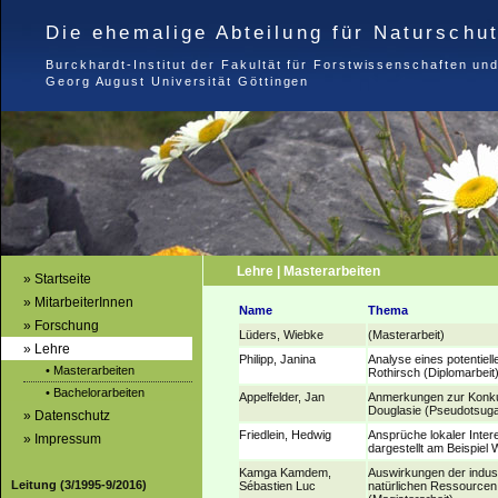
Die ehemalige Abteilung für Naturschu
Burckhardt-Institut der Fakultät für Forstwissenschaften un
Georg August Universität Göttingen
Lehre | Masterarbeiten
» Startseite
» MitarbeiterInnen
Name
Thema
» Forschung
Lüders, Wiebke
(Masterarbeit)
» Lehre
Philipp, Janina
Analyse eines potentiell
• Masterarbeiten
Rothirsch (Diplomarbeit
• Bachelorarbeiten
Appelfelder, Jan
Anmerkungen zur Konkur
Douglasie (Pseudotsuga
» Datenschutz
Friedlein, Hedwig
Ansprüche lokaler Inter
» Impressum
dargestellt am Beispiel
Kamga Kamdem,
Auswirkungen der industr
Leitung (3/1995-9/2016)
Sébastien Luc
natürlichen Ressourcen