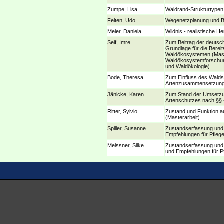
Zumpe, Lisa
Waldrand-Strukturtypen 
Felten, Udo
Wegenetzplanung und Be
Meier, Daniela
Wildnis - realistische 
Seif, Imre
Zum Beitrag der deutsc
Grundlage für die Berei
Waldökosystemen (Maste
Waldökosystemforschung
und Waldökologie)
Bode, Theresa
Zum Einfluss des Waldst
Artenzusammensetzung 
Jänicke, Karen
Zum Stand der Umsetzu
Artenschutzes nach §§
Ritter, Sylvio
Zustand und Funktion a
(Masterarbeit)
Spiller, Susanne
Zustandserfassung und 
Empfehlungen für Pflege
Meissner, Silke
Zustandserfassung und
und Empfehlungen für Pf