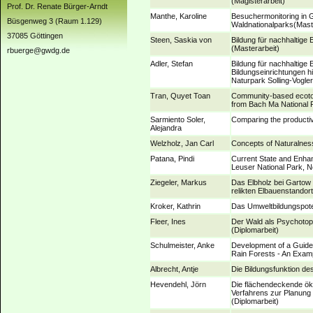
(Magisterarbeit)
Prof. Dr. Renate Bürger-Arndt
Manthe, Karoline
Besuchermonitoring in 
Büsgenweg 3 (Raum 1.129)
Waldnationalparks(Mast
37085 Göttingen
Steen, Saskia von
Bildung für nachhaltige
(Masterarbeit)
rbuerge@gwdg.de
Adler, Stefan
Bildung für nachhaltige
Bildungseinrichtungen h
Naturpark Solling-Vogler
Tran, Quyet Toan
Community-based ecotour
from Bach Ma National P
Sarmiento Soler,
Comparing the productiv
Alejandra
Welzholz, Jan Carl
Concepts of Naturalnes
Patana, Pindi
Current State and Enh
Leuser National Park, N
Ziegeler, Markus
Das Elbholz bei Gartow 
relikten Elbauenstandor
Kroker, Kathrin
Das Umweltbildungspoten
Fleer, Ines
Der Wald als Psychotop:
(Diplomarbeit)
Schulmeister, Anke
Development of a Guidel
Rain Forests - An Exam
Albrecht, Antje
Die Bildungsfunktion d
Hevendehl, Jörn
Die flächendeckende ök
Verfahrens zur Planung
(Diplomarbeit)