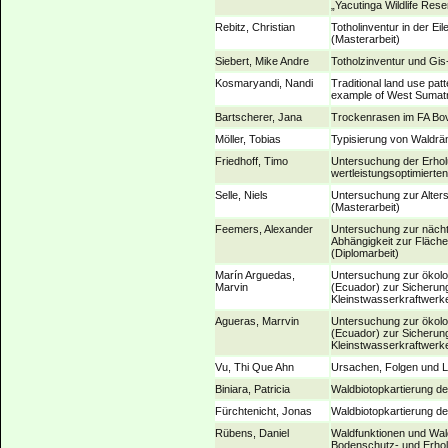
„Yacutinga Wildlife Rese
Rebitz, Christian
Totholinventur in der Ei
(Masterarbeit)
Siebert, Mike Andre
Totholzinventur und Gis
Kosmaryandi, Nandi
Traditional land use pat
example of West Sumatr
Bartscherer, Jana
Trockenrasen im FA Bov
Möller, Tobias
Typisierung von Waldrän
Friedhoff, Timo
Untersuchung der Erholu
wertleistungsoptimierte
Selle, Niels
Untersuchung zur Alters
(Masterarbeit)
Feemers, Alexander
Untersuchung zur nächtl
Abhängigkeit zur Fläch
(Diplomarbeit)
Marín Arguedas,
Untersuchung zur ökolo
Marvin
(Ecuador) zur Sicherun
Kleinstwasserkraftwerk
Agueras, Marrvin
Untersuchung zur ökolo
(Ecuador) zur Sicherun
Kleinstwasserkraftwerke
Vu, Thi Que Ahn
Ursachen, Folgen und L
Biniara, Patricia
Waldbiotopkartierung de
Fürchtenicht, Jonas
Waldbiotopkartierung d
Rübens, Daniel
Waldfunktionen und Wal
Bodenschutz- und Erhol