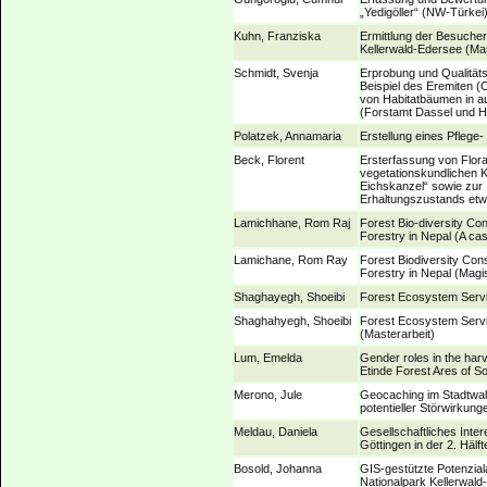
„Yedigöller“ (NW-Türkei
Kuhn, Franziska
Ermittlung der Besucher
Kellerwald-Edersee (Mas
Schmidt, Svenja
Erprobung und Qualität
Beispiel des Eremiten 
von Habitatbäumen in a
(Forstamt Dassel und H
Polatzek, Annamaria
Erstellung eines Pflege
Beck, Florent
Ersterfassung von Flora
vegetationskundlichen K
Eichskanzel“ sowie zur 
Erhaltungszustands etw
Lamichhane, Rom Raj
Forest Bio-diversity C
Forestry in Nepal (A case
Lamichane, Rom Ray
Forest Biodiversity Co
Forestry in Nepal (Magis
Shaghayegh, Shoeibi
Forest Ecosystem Servic
Shaghahyegh, Shoeibi
Forest Ecosystem Servic
(Masterarbeit)
Lum, Emelda
Gender roles in the harve
Etinde Forest Ares of 
Merono, Jule
Geocaching im Stadtwal
potentieller Störwirkung
Meldau, Daniela
Gesellschaftliches Int
Göttingen in der 2. Hälf
Bosold, Johanna
GIS-gestützte Potenzial
Nationalpark Kellerwald