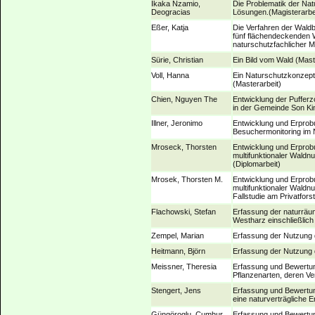
Ikaka Nzamio,
Die Problematik der Na
Deogracias
Lösungen.(Magisterarbe
Eßer, Katja
Die Verfahren der Waldb
fünf flächendeckenden W
naturschutzfachlicher 
Sürie, Christian
Ein Bild vom Wald (Mast
Voll, Hanna
Ein Naturschutzkonzept
(Masterarbeit)
Chien, Nguyen The
Entwicklung der Puffer
in der Gemeinde Son Ki
Illner, Jeronimo
Entwicklung und Erprob
Besuchermonitoring im 
Mroseck, Thorsten
Entwicklung und Erprob
multifunktionaler Wald
(Diplomarbeit)
Mrosek, Thorsten M.
Entwicklung und Erprob
multifunktionaler Wald
Fallstudie am Privatfors
Flachowski, Stefan
Erfassung der naturräu
Westharz einschließlic
Zempel, Marian
Erfassung der Nutzung 
Heitmann, Björn
Erfassung der Nutzung 
Meissner, Theresia
Erfassung und Bewertung
Pflanzenarten, deren V
Stengert, Jens
Erfassung und Bewertun
eine naturverträgliche 
Güngöroglu, Cumhur
Erfassung und Bewertun