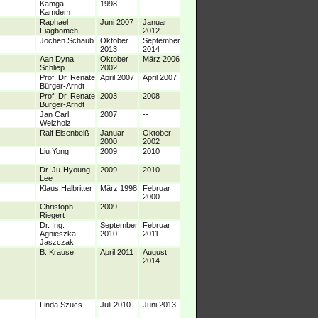
Kamga
1998
Kamdem
Raphael
Juni 2007
Januar
Fiagbomeh
2012
Jochen Schaub
Oktober
September
2013
2014
Aan Dyna
Oktober
März 2006
Schliep
2002
Prof. Dr. Renate
April 2007
April 2007
Bürger-Arndt
Prof. Dr. Renate
2003
2008
Bürger-Arndt
Jan Carl
2007
--
Welzholz
Ralf Eisenbeiß
Januar
Oktober
2000
2002
Liu Yong
2009
2010
Dr. Ju-Hyoung
2009
2010
Lee
Klaus Halbritter
März 1998
Februar
2000
Christoph
2009
--
Riegert
Dr. Ing.
September
Februar
Agnieszka
2010
2011
Jaszczak
B. Krause
April 2011
August
2014
Linda Szücs
Juli 2010
Juni 2013