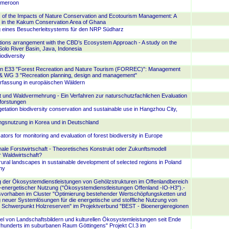
ameroon
 of the Impacts of Nature Conservation and Ecotourism Management: A
 in the Kakum Conservation Area of Ghana
g eines Besucherleitsystems für den NRP Südharz
tions arrangement with the CBD’s Ecosystem Approach - A study on the
lo River Basin, Java, Indonesia
odiversity
n E33 "Forest Recreation and Nature Tourism (FORREC)": Management
& WG 3 "Recreation planning, design and management"
rfassung in europäischen Wäldern
ät und Waldvermehrung - Ein Verfahren zur naturschutzfachlichen Evaluation
forstungen
etation biodiversity conservation and sustainable use in Hangzhou City,
ngsnutzung in Korea und in Deutschland
tors for monitoring and evaluation of forest biodiversity in Europe
onale Forstwirtschaft - Theoretisches Konstrukt oder Zukunftsmodell
r Waldwirtschaft?
 rural landscapes in sustainable development of selected regions in Poland
ny
g der Ökosystemdienstleistungen von Gehölzstrukturen im Offenlandbereich
-energetischer Nutzung ("Ökosystemdienstleistungen Offenland -IO-H3").-
vorhaben im Cluster "Optimierung bestehender Wertschöpfungsketten und
 neuer Systemlösungen für die energetische und stoffliche Nutzung von
 Schwerpunkt Holzreserven" im Projektverbund "BEST - Bioenergieregionen
 von Landschaftsbildern und kulturellen Ökosystemleistungen seit Ende
hunderts im suburbanen Raum Göttingens" Projekt CI.3 im