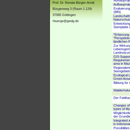
Aufbauproje
Prof. Dr. Renate Bürger-Arndt
Aufbauproje
Evaluierung
Büsgenweg 3 (Raum 1.129)
(BfN)
37085 Göttingen
Landschaft
Naturschut
rbuerge@gwdg.de
Entwicklung
Seenplatte 
"Erfassung
"Perspektiv
ländlichen 
Zur Wirkung
Lebensgeme
Landnutzung
GIS-Suppor
Requiremen
area in Maz
Regionalen
Seengebiets
Ecological
Green Areas
Bildung für
Walderholun
Der Feldha
Changes of 
types of M
Möglichkeit
der Grundla
Integrated 
in Indonesi
Possibilitie