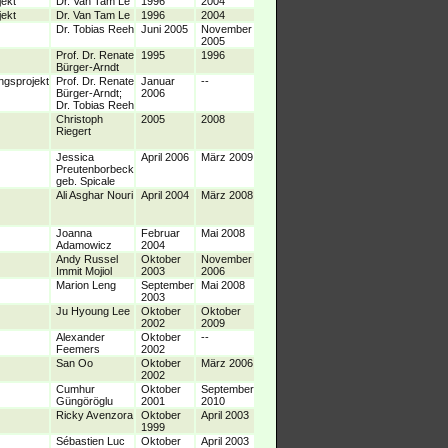
jekt
Dr. Van Tam Le
1996
2004
jekt
Dr. Van Tam Le
1996
2004
Dr. Tobias Reeh
Juni 2005
November
2005
Prof. Dr. Renate
1995
1996
Bürger-Arndt
ngsprojekt
Prof. Dr. Renate
Januar
--
Bürger-Arndt;
2006
Dr. Tobias Reeh
Christoph
2005
2008
Riegert
Jessica
April 2006
März 2009
Preutenborbeck
geb. Spicale
Ali Asghar Nouri
April 2004
März 2008
Joanna
Februar
Mai 2008
Adamowicz
2004
Andy Russel
Oktober
November
Immit Mojiol
2003
2006
Marion Leng
September
Mai 2008
2003
Ju Hyoung Lee
Oktober
Oktober
2002
2009
Alexander
Oktober
--
Feemers
2002
San Oo
Oktober
März 2006
2002
Cumhur
Oktober
September
Güngöröglu
2001
2010
Ricky Avenzora
Oktober
April 2003
1999
Sébastien Luc
Oktober
April 2003