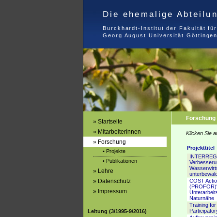
Die ehemalige Abteilu
Burckhardt-Institut der Fakultät f
Georg August Universität Göttinge
Forschung 
» Startseite
» MitarbeiterInnen
Klicken Sie a
» Forschung
Projekttitel
• Projekte
INTERREG I
• Publikationen
Verbesserun
Wasserwirt
» Lehre
unterbewald
» Datenschutz
COST Action
(PROFOR)": 
» Impressum
Unterarbei
Naturnähe
Training fo
Participato
Leitung (3/1995-9/2016)