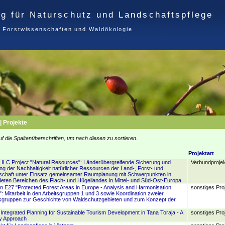
ng für Naturschutz und Landschaftspflege
ür Forstwissenschaften und Waldökologie
n
| Projekte
uf die Spaltenüberschriften, um nach diesen zu sortieren.
Projektart
I C Project "Natural Resources": Länderübergreifende Sicherung und
Verbundprojek
g der Nachhaltigkeit natürlicher Ressourcen der Land-, Forst- und
schaft unter Einsatz gemeinsamer Raumplanung mit Schwerpunkten in
eten Bereichen des Flach- und Hügellandes in Mittel- und Süd-Ost-Europa
 E27 "Protected Forest Areas in Europe - Analysis and Harmonisation
sonstiges Pro
Mitarbeit in den Arbeitsgruppen 1 und 3 sowie Koordination zweier
tsgruppen zur Geschichte von Waldschutzgebieten und zum Konzept der
r Integrated Planning for Sustainable Tourism Development in Tana Toraja - A
sonstiges Pro
ry Approach