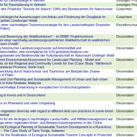
kt für Landespflege in Vietnam
sonstiges Pro
kt für Raumplanung in Vietnam
sonstiges Pro
 des Projektes "Sounds for Nature" (SfN) des Bundesamtes für Naturschutz
Gutachten
sökologische Auswirkungen von Anbau und Förderung der Douglasie im
Gutachten
zgebiet Lüneburger Heide
 einer nachhaltigen Tourismusstrategie für den Landschaftspark Drawskie
Einzelforschu
(Polen)
 und Bewertung der Waldfunktionen" - im BMBF Projektverbund
Dissertation
en einer nachhaltig wertleistungsoptimierten Waldwirtschaft im waldreichen
Raum Ostalb"
 historischer Landnutzungsmuster auf Artenvielfalt und
Dissertation
inschaften, eine exemplarische GIS-gestützte Analyse von
swandel und Biodiversität der Kulturlandschaft im Naturraum Göttinger Wald
ted Environmental Assessment for Landscape Planning - Model and
Dissertation
ts on the Regional and Community Levels for Iran (Case Study: Yakhkesch
andaran Province, North Iran)
twicklung durch Naturschutz und Tourismus am Beispiel des Drawa-
Dissertation
 in Polen
 Land Use Planning and Sustainable Management of Urban and Sub-urban
Dissertation
 in Kota Kinabalu, Malaysia
 nachhaltige Entwicklung in europäischen Großschutzgebieten
Dissertation
g in Korea und in Deutschland
Dissertation
se im Rheinland und seine Umgebung
Dissertation
vegetation diversity with regard to different land use practices in some forest
Dissertation
yanmar
en für ein ökologisch nachhaltiges Landschafts- und Wildtiermanagement auf
Dissertation
ge eines regionalen Arten- und Biotopschutzprogramms in der Türkei
and Ecological Planning of Sustainable Tourism Development in a Rural Area
Dissertation
a - The Case Study of Tana Toraja, Sulawesi
s for the Realisation of Ecological Sustainable Tourism Concepts in Protected
Dissertation