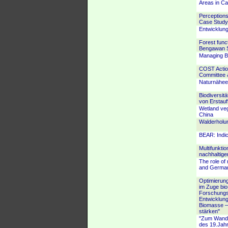
Areas in C
Perceptions
Case Study
Entwicklun
Forest func
Bengawan So
Managing Bi
COST Actio
Committee 
Naturnähee
Biodiversit
von Erstauf
Wetland veg
China
Walderholu
BEAR: Indica
Multifunkti
nachhaltige
The role of
and Germa
Optimierun
im Zuge bio
Forschungs
Entwicklung
Biomasse –
stärken"
"Zum Wandel
des 19.Jahr