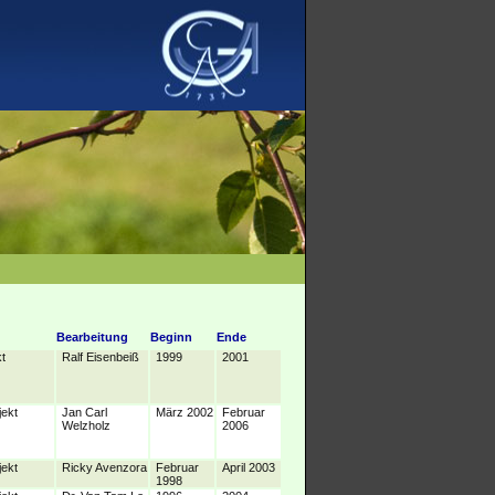
Bearbeitung
Beginn
Ende
t
Ralf Eisenbeiß
1999
2001
jekt
Jan Carl
März 2002
Februar
Welzholz
2006
jekt
Ricky Avenzora
Februar
April 2003
1998