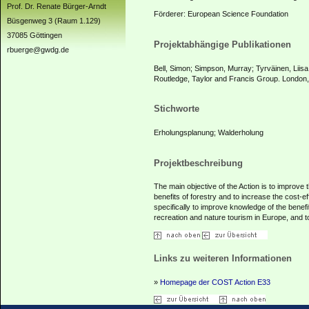
Prof. Dr. Renate Bürger-Arndt
Förderer: European Science Foundation
Büsgenweg 3 (Raum 1.129)
37085 Göttingen
Projektabhängige Publikationen
rbuerge@gwdg.de
Bell, Simon; Simpson, Murray; Tyrväinen, Liisa
Routledge, Taylor and Francis Group. London,
Stichworte
Erholungsplanung; Walderholung
Projektbeschreibung
The main objective of the Action is to improve 
benefits of forestry and to increase the cost-e
specifically to improve knowledge of the benef
recreation and nature tourism in Europe, and to
Links zu weiteren Informationen
»
Homepage der COST Action E33