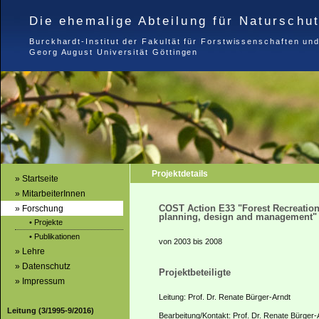
Die ehemalige Abteilung für Naturschu
Burckhardt-Institut der Fakultät für Forstwissenschaften un
Georg August Universität Göttingen
Projektdetails
» Startseite
» MitarbeiterInnen
COST Action E33 "Forest Recreatio
» Forschung
planning, design and management"
• Projekte
• Publikationen
von 2003 bis 2008
» Lehre
» Datenschutz
Projektbeteiligte
» Impressum
Leitung: Prof. Dr. Renate Bürger-Arndt
Leitung (3/1995-9/2016)
Bearbeitung/Kontakt: Prof. Dr. Renate Bürger-